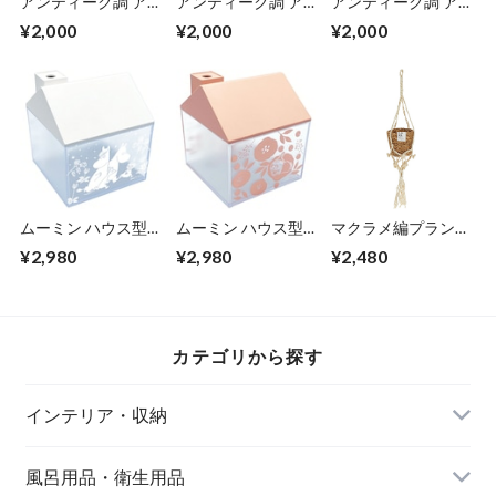
アンティーク調 ア
アンティーク調 ア
アンティーク調 ア
イアン タオルハン
イアン タオルハン
イアン タオルハン
¥2,000
¥2,000
¥2,000
ガー 三角 トライア
ガー 三角 トライア
ガー 丸 ラウンド ゴ
ングル ブラック
ングル ゴールド
ールド 15×4.5×高さ
16.8×4.5×高さ17cm
16.8×4.5×高さ17cm
19cm DIY トイレや
DIY トイレや洗面台
DIY トイレや洗面台
洗面台の壁面金具を
の壁面金具を取り替
の壁面金具を取り替
取り替えるだけで空
えるだけで空間がお
えるだけで空間がお
間がおしゃれに 繊
しゃれに 繊細で洗
しゃれに 繊細で洗
細で洗練された雰囲
練された雰囲気 エ
練された雰囲気 エ
気 エンヴェールヘ
ンヴェールヘルック
ンヴェールヘルック
ルック(R)
(R)
(R)
ムーミン ハウス型
ムーミン ハウス型
マクラメ編プラント
加湿器 タンク容量
加湿器 タンク容量
ハンガーとセットの
¥2,980
¥2,980
¥2,480
120ml 8.5×8.5×高さ
120ml 8.5×8.5×高さ
ハンギングポット A
9.3cm つきあかり
9.3cm 花とリトルミ
タイプ 直径14×高さ
コンパクトで持ち運
イ コンパクトで持
68cm コットンロー
びも便利 USB電源
ち運びも便利 USB
プをマクラメ編で編
お部屋のインテリア
電源 お部屋のイン
み上げ 天然素材シ
カテゴリから探す
に馴染む 超音波式
テリアに馴染む 超
ーグラスのポット
加熱しないため火気
音波式 加熱しない
お部屋のインテリア
も無く安心 7色LED
ため火気も無く安心
にマッチした観葉植
インテリア・収納
ライトでおしゃれ
7色LEDライトでお
物をハンギング エ
エンヴェールヘルッ
しゃれ エンヴェー
ンヴェールヘルック
ク
ルヘルック
(R)
風呂用品・衛生用品