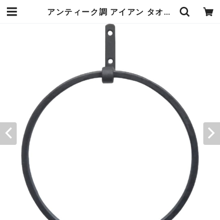
アンティーク調 アイアン タオルハンガー 丸 ラウンド ブラック 15×4.5×高さ19cm DIY トイレや洗面台の壁面金具を取り替えるだけで空間がおしゃれに 繊細で洗練された雰囲気 エンヴェールヘルック(R) | エンジュール