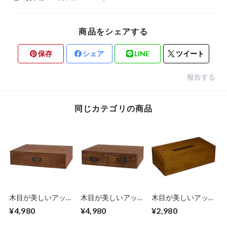
商品をシェアする
保存
シェア
LINE
ツイート
報告する
同じカテゴリの商品
木目が美しいアッシ
木目が美しいアッシ
木目が美しいアッシ
ュ素材の スタッキ
ュ素材の スタッキ
ュ素材の ティッシ
¥4,980
¥4,980
¥2,980
ングボックス 引き
ングボックス 引き
ュボックス 27×14×
出し1つ 35×25×高
出し2つ 35×25×高
高さ8cm 蓋をかぶ