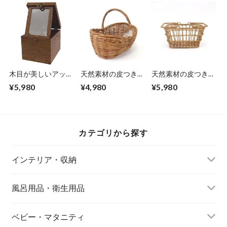
さ9cm どっしりと
さ9cm どっしりと
せるタイプで取り替
した重厚感 上質な
した重厚感 上質な
えも楽々 どっしり
仕上がりの収納箱
仕上がりの収納箱
とした重厚感 上質
書類や郵便物や筆記
書類や郵便物や筆記
な仕上がり エンヴ
用具の収納 エンヴ
用具の収納 エンヴ
ェールヘルック(R)
ェールヘルック(R)
ェールヘルック(R)
木目が美しいアッシ
天然素材の皮つきラ
天然素材の皮つきラ
ュ素材の コスメボ
タンの味わいが素敵
タンの味わいが素敵
¥5,980
¥4,980
¥5,980
ックス 18×24×高さ
な ボートバスケッ
な マーケットバス
18cm 蓋を開けると
ト Sサイズ 36×25×
ケット 39.5×27.5×
鏡が立て掛けられる
高さ28cm ワンハン
高さ20.5cm 持ち手
そのままメイクをす
ドル型でもちやすく
がついていて移動し
ることができて便利
ピクニックに持って
やすい 手仕事で丁
カテゴリから探す
どっしりとした重厚
いきたくなるような
寧に編み上げられて
感 エンヴェールヘ
形 エンヴェールヘ
います エンヴェー
ルック(R)
ルック(R)
ルヘルック(R)
インテリア・収納
風呂用品・衛生用品
ベビー・マタニティ