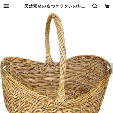
天然素材の皮つきラタンの味わいが素敵な ボートバスケット Lサイズ 41×30×高さ33cm ワンハンドル型でもちやすくピクニックに持っていきたくなるような形 エンヴェールヘルック(R) | エンジュール