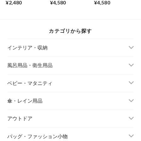
¥2,480
¥4,580
¥4,580
ハンギングポット D
グプランター
グプランター
タイプ 直径13.5×高
18×20×高さ31cm
18×20×高さ31cm
さ75cm コットンロ
お花を鉢カバーごと
お花を鉢カバーごと
ープをマクラメ編で
直接カゴの部分に入
直接カゴの部分に入
編み上げ 天然素材
れて素敵なガーデニ
れて素敵なガーデニ
カテゴリから探す
シーグラスのポット
ング お部屋の中、
ング お部屋の中、
お部屋のインテリア
玄関、ベランダとあ
玄関、ベランダとあ
にマッチした観葉植
らゆる所で大活躍
らゆる所で大活躍
インテリア・収納
物をハンギング エ
エンヴェールヘルッ
エンヴェールヘルッ
ンヴェールヘルック
ク
ク
(R)
風呂用品・衛生用品
ベビー・マタニティ
傘・レイン用品
アウトドア
バッグ・ファッション小物