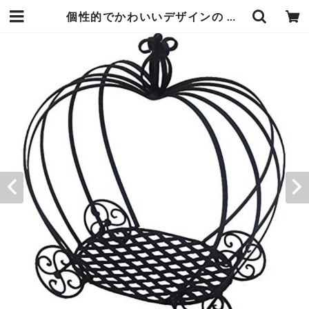
個性的でかわいいデザインの アイアンプランター 鉢カバー 飾り台 30×18×高さ33cm お気に入りのお花を台の上に乗せてお部屋を素敵にディスプレイ お部屋の中、玄関、ベランダとあらゆる所で大活躍 エンヴェールヘルック | エンジュール