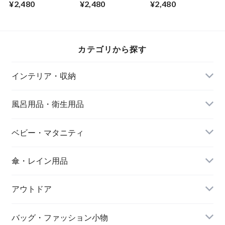
¥2,480
¥2,480
¥2,480
ハンギングポット A
ハンギングポット B
ハンギングポット C
タイプ 直径14×高さ
タイプ 直径12×高さ
タイプ 直径13.5×高
68cm コットンロー
68cm コットンロー
さ82cm コットンロ
プをマクラメ編で編
プをマクラメ編で編
ープをマクラメ編で
み上げ 天然素材シ
み上げ 天然素材シ
編み上げ 天然素材
カテゴリから探す
ーグラスのポット
ーグラスのポット
シーグラスのポット
お部屋のインテリア
お部屋のインテリア
お部屋のインテリア
にマッチした観葉植
にマッチした観葉植
にマッチした観葉植
インテリア・収納
物をハンギング エ
物をハンギング エ
物をハンギング エ
ンヴェールヘルック
ンヴェールヘルック
ンヴェールヘルック
(R)
(R)
(R)
風呂用品・衛生用品
ベビー・マタニティ
傘・レイン用品
アウトドア
バッグ・ファッション小物