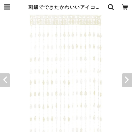
刺繍でできたかわいいアイコンが全体に散りばめられたまるで絵本の背景のようなレースカーテン 90×150cm アイボリー 向こう側が透けて見えるので涼しげな印象 お部屋の雰囲気を明るく爽やかに仕上げてくれます エンヴェールヘルック(R) | エンジュール