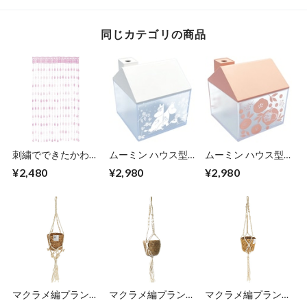
同じカテゴリの商品
刺繍でできたかわい
ムーミン ハウス型
ムーミン ハウス型
いアイコンが全体に
加湿器 タンク容量
加湿器 タンク容量
¥2,480
¥2,980
¥2,980
散りばめられたまる
120ml 8.5×8.5×高さ
120ml 8.5×8.5×高さ
で絵本の背景のよう
9.3cm つきあかり
9.3cm 花とリトルミ
なレースカーテン
コンパクトで持ち運
イ コンパクトで持
90×150cm ピンク
びも便利 USB電源
ち運びも便利 USB
向こう側が透けて見
お部屋のインテリア
電源 お部屋のイン
えるので涼しげな印
に馴染む 超音波式
テリアに馴染む 超
象 お部屋の雰囲気
加熱しないため火気
音波式 加熱しない
を明るく爽やかに仕
も無く安心 7色LED
ため火気も無く安心
上げてくれます エ
ライトでおしゃれ
7色LEDライトでお
ンヴェールヘルック
エンヴェールヘルッ
しゃれ エンヴェー
(R)
ク
ルヘルック
マクラメ編プラント
マクラメ編プラント
マクラメ編プラント
ハンガーとセットの
ハンガーとセットの
ハンガーとセットの