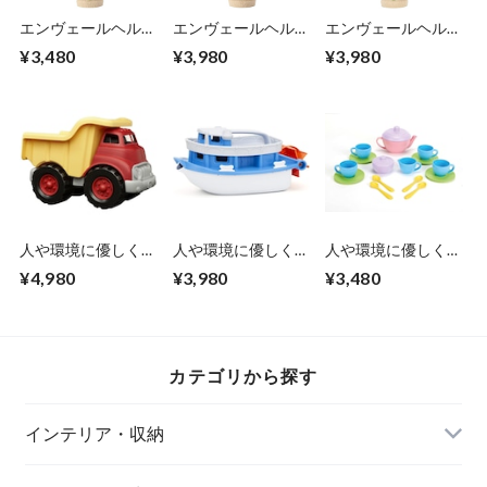
エンヴェールヘルッ
エンヴェールヘルッ
エンヴェールヘルッ
ク(R) 競技用けん玉
ク(R) 競技用けん玉
ク(R) 競技用けん玉
¥3,480
¥3,980
¥3,980
大空 マット 水色＆
大空 プレミアムメ
大空 プレミアムガ
黄色 塗装が強く投
タリックピンク 塗
ンメタリック 塗装
げ技にも長く対応
装が強く投げ技にも
が強く投げ技にも長
塗装をリニューアル
長く対応 塗装をリ
く対応 塗装をリニ
した上級者向けモデ
ニューアルした上級
ューアルした上級者
ル 日本製 予備糸付
者向けモデル 日本
向けモデル 日本製
き 日本けん玉協会
製 予備糸付き 日本
予備糸付き 日本け
認定
けん玉協会認定
ん玉協会認定
人や環境に優しくお
人や環境に優しくお
人や環境に優しくお
子様に安心の ダン
子様に安心の パド
子様に安心の ティ
¥4,980
¥3,980
¥3,480
プトラックのおもち
ルボートのおもちゃ
ーセットのおもちゃ
ゃ 25.5×18×高さ
24×13×高さ11cm
11.5×30.5×高さ
19cm アメリカ製 楽
アメリカ製 楽しく
26cm アメリカ製 楽
しく遊んで学べる
遊んで学べる 親子
しく遊んで学べる
親子で一緒に エコ
で一緒に エコ素材
親子で一緒に エコ
カテゴリから探す
素材の知育玩具
の知育玩具 Green
素材の知育玩具
Green Toys エンプ
Toys エンプレット
Green Toys エンプ
レットベール
ベール
レットベール
インテリア・収納