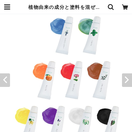
植物由来の成分と塗料を混ぜ合わせた香る 絵の具 9色セット 色の変化とともに香りのブレンドをお楽しみください 水彩 香の具 エンヴェールヘルック | エンジュール