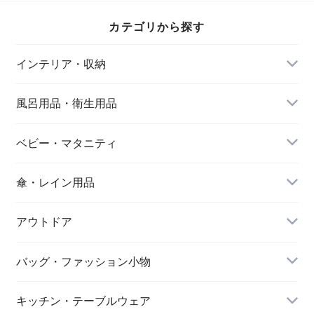
ロネコ 猫好きな人
ンチブル ワンちゃ
ラドール ワンちゃ
へのプレゼント オ
ん好きな人へのプレ
ん好きな人へのプレ
カテゴリから探す
ブジェ 置物 エンプ
ゼント オブジェ 置
ゼント オブジェ 置
レットベール
物 エンプレットベ
物 エンプレットベ
ール
ール
インテリア・収納
風呂用品・衛生用品
ベビー・マタニティ
傘・レイン用品
アウトドア
バッグ・ファッション小物
キッチン・テーブルウェア