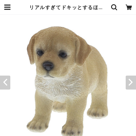
リアルすぎてドキッとするほど本物そっくりな犬の ガーデンオーナメント ラブラドール 子犬 ワンちゃん好きな人へのプレゼント オブジェ 置物 エンプレットベール | エンジュール