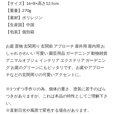
【サイズ】16×8×高さ12.5cm
【重量】270g
【素材】ポリレジン
【生産国】中国
【包装】個別箱
お庭 置物 玄関周り 玄関前 アプローチ 屋外用 屋内用 お
しゃれ かわいい 可愛い 園芸用品 ガーデニング 動物雑貨
アニマルオブジェ インテリア エクステリア ガーデニン
グ お庭のグリーンにもピッタリです。お庭やアプロー
チなどの玄関周りの可愛いアクセントに。
※1つずつ手作りの為、個体の重さ、塗装に若干のばら
つきがありますが、これは本品の特性としてご理解下さ
い。
※直射日光や風雨で変色する場合があります。