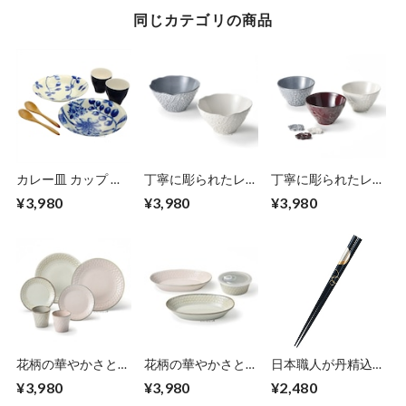
同じカテゴリの商品
カレー皿 カップ ス
丁寧に彫られたレリ
丁寧に彫られたレリ
プーンのペアセット
ーフの花模様が素敵
ーフの花模様が素敵
¥3,980
¥3,980
¥3,980
ボタニカル カレー
な 大きめボウルの
な 小さめボウルと
皿23×20.5×高さ
ペアセット
レストの3組セット
4.5cm カップ300ml
17.5×17×高さ9.1cm
ボウル330ml 美濃焼
美濃焼 大胆な植物
950ml 美濃焼 リア
リアン 小鉢やデザ
柄がブルー一色で素
ン サラダや小ぶり
ート しっとり落ち
敵 ブライダルギフ
の丼 しっとり落ち
着いた色の器がテー
トにも 日本製 エン
着いた色の器がテー
ブルシーンを優雅に
ヴェールヘルック
ブルシーンを優雅に
演出 日本製 エンヴ
(R)
演出 日本製 エンヴ
ェールヘルック(R)
ェールヘルック(R)
花柄の華やかさと落
花柄の華やかさと落
日本職人が丹精込め
ち着きのある色味が
ち着きのある色味が
て造る伝統の高級箸
¥3,980
¥3,980
¥2,480
上品な 大小の皿 カ
上品な ペアボウル
22.5cm 黒 天然木 漆