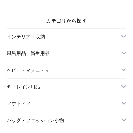
ップのペアセット
小鉢のセット
塗装 輪島塗ならで
直径24.6×高さ
25.9×16.5×高さ
はの塗り肌の逸品
2.7cm 直径16.2×高
4.3cm ボウル800ml
金蒔絵を施したモダ
さ2.1cm カップ
長めの深皿でパスタ
ンなデザイン 一双
カテゴリから探す
220ml 美濃焼 フル
やパンの盛り付けに
宵待月 若狭の箸職
リール 優しい色づ
美濃焼 フルリール
人が織りなす逸品
かいと柔らかな質感
優しい色づかいと柔
エンヴェールヘルッ
インテリア・収納
が大人かわいいを可
らかな質感が大人か
ク
憐に演出 日本製 エ
わいいを可憐に演出
ンヴェールヘルック
日本製 エンヴェー
(R)
ルヘルック(R)
風呂用品・衛生用品
ベビー・マタニティ
傘・レイン用品
アウトドア
バッグ・ファッション小物