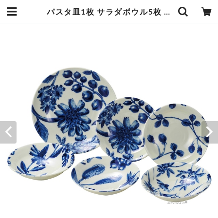
パスタ皿1枚 サラダボウル5枚 パーティーセット ボタニカル パスタ皿直径22×高さ4.5cm サラダボウル直径16.5×高さ4.2cm 美濃焼 大胆な植物柄がブルー一色で素敵 ブライダルギフトにも 日本製 エンヴェールヘルック(R) | エンジュール