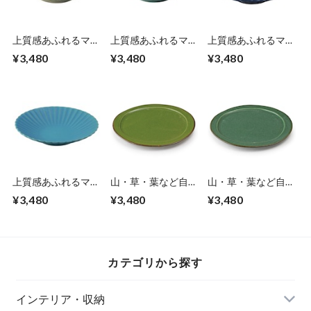
上質感あふれるマッ
上質感あふれるマッ
上質感あふれるマッ
トな質感の 花皿 直
トな質感の 花皿 直
トな質感の 花皿 直
¥3,480
¥3,480
¥3,480
径23×高さ4.5cm ぎ
径23×高さ4.5cm み
径23×高さ4.5cm こ
んはく 白 アイボリ
ずはだ 水色 瀬戸焼
いあい 群青 瀬戸焼
ー 瀬戸焼の土もの
の土ものの器 どん
の土ものの器 どん
の器 どんな料理に
な料理にも合わせや
な料理にも合わせや
も合わせやすく1つ
すく1つあるだけで
すく1つあるだけで
あるだけでもテーブ
もテーブルが華やか
もテーブルが華やか
ルが華やかでワンラ
でワンランク上の食
でワンランク上の食
ンク上の食卓に 日
卓に 日本製 エンヴ
卓に 日本製 エンヴ
本製 エンヴェール
ェールヘルック(R)
ェールヘルック(R)
ヘルック(R)
上質感あふれるマッ
山・草・葉など自然
山・草・葉など自然
トな質感の 花皿 直
の色合いをお手本に
の色合いをお手本に
¥3,480
¥3,480
¥3,480
径23×高さ4.5cm く
した 大皿 25×25.5×
した 大皿 25×25.5×
じゃくあお 青 瀬戸
高さ2cm 翠 うぐい
高さ2cm 翠 まつば
焼の土ものの器 ど
す 緑 美濃焼 日々の
緑 美濃焼 日々の料
んな料理にも合わせ
料理を大切に味わう
理を大切に味わう
やすく1つあるだけ
オーガニックやマク
オーガニックやマク
カテゴリから探す
でもテーブルが華や
ロビ料理にも映える
ロビ料理にも映える
かでワンランク上の
日本製 エンヴェー
日本製 エンヴェー
食卓に 日本製 エン
ルヘルック(R)
ルヘルック(R)
インテリア・収納
ヴェールヘルック