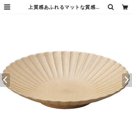
上質感あふれるマットな質感の 花皿 直径23×高さ4.5cm こむぎ ベージュ 瀬戸焼の土ものの器 どんな料理にも合わせやすく1つあるだけでもテーブルが華やかでワンランク上の食卓に 日本製 エンヴェールヘルック(R) | エンジュール