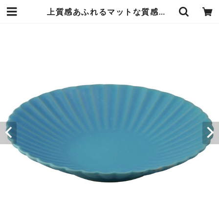
上質感あふれるマットな質感の 花皿 直径23×高さ4.5cm くじゃくあお 青 瀬戸焼の土ものの器 どんな料理にも合わせやすく1つあるだけでもテーブルが華やかでワンランク上の食卓に 日本製 エンヴェールヘルック(R) | エンジュール