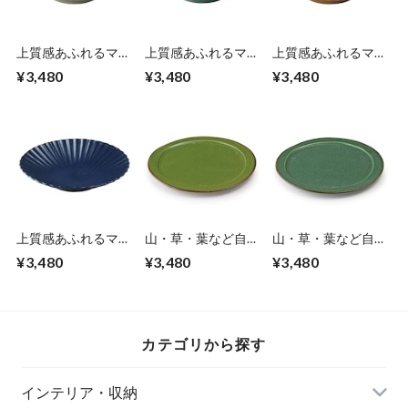
上質感あふれるマッ
上質感あふれるマッ
上質感あふれるマッ
トな質感の 花皿 直
トな質感の 花皿 直
トな質感の 花皿 直
¥3,480
¥3,480
¥3,480
径23×高さ4.5cm ぎ
径23×高さ4.5cm み
径23×高さ4.5cm こ
んはく 白 アイボリ
ずはだ 水色 瀬戸焼
むぎ ベージュ 瀬戸
ー 瀬戸焼の土もの
の土ものの器 どん
焼の土ものの器 ど
の器 どんな料理に
な料理にも合わせや
んな料理にも合わせ
も合わせやすく1つ
すく1つあるだけで
やすく1つあるだけ
あるだけでもテーブ
もテーブルが華やか
でもテーブルが華や
ルが華やかでワンラ
でワンランク上の食
かでワンランク上の
ンク上の食卓に 日
卓に 日本製 エンヴ
食卓に 日本製 エン
本製 エンヴェール
ェールヘルック(R)
ヴェールヘルック
ヘルック(R)
(R)
上質感あふれるマッ
山・草・葉など自然
山・草・葉など自然
トな質感の 花皿 直
の色合いをお手本に
の色合いをお手本に
¥3,480
¥3,480
¥3,480
径23×高さ4.5cm こ
した 大皿 25×25.5×
した 大皿 25×25.5×
いあい 群青 瀬戸焼
高さ2cm 翠 うぐい
高さ2cm 翠 まつば
の土ものの器 どん
す 緑 美濃焼 日々の
緑 美濃焼 日々の料
な料理にも合わせや
料理を大切に味わう
理を大切に味わう
すく1つあるだけで
オーガニックやマク
オーガニックやマク
カテゴリから探す
もテーブルが華やか
ロビ料理にも映える
ロビ料理にも映える
でワンランク上の食
日本製 エンヴェー
日本製 エンヴェー
卓に 日本製 エンヴ
ルヘルック(R)
ルヘルック(R)
インテリア・収納
ェールヘルック(R)