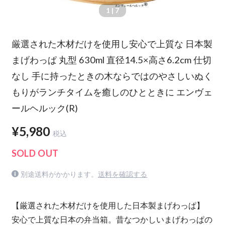
1
| 7
厳選された木材だけを使用し安心で上質な 日本製
まげわっぱ 丸型 630ml 直径14.5×高さ6.2cm 仕切
なし 手に持ったときの木ならではのやさしいぬく
もりがランチタイムを癒しのひとときに エンヴェ
ールヘルック(R)
¥5,980
税込
SOLD OUT
別途送料がかかります。
送料を確認する
【厳選された木材だけを使用した日本製まげわっぱ】
安心で上質な日本の弁当箱。昔なつかしいまげわっぱの