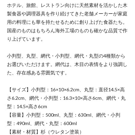
ホテル、旅館、レストラン向けに天然素材を活かした木
製食器や調理器具を作り続けてきた老舗メーカーが家庭
用の料理にも華を持たせるために創り上げた食器たち。
国産のものはもちろん海外工場のものも確かな品質で作
り上げています。
小判型、丸型、網代・小判型、網代・丸型の4種類から
お選びいただけます。網代は、木目の表情をより強調し
た、存在感ある雰囲気です。
【サイズ】小判型：16×10×6.2cm、丸型：直径14.5×高
さ6.2cm、網代・小判型：16.3×10×高さ6cm、網代・丸
型：14.5×高さ6cm
【容量】小判型：500ml、丸型：630ml、網代・小判
型：490ml、網代・丸型：600ml
【素材・材質】杉（ウレタン塗装）