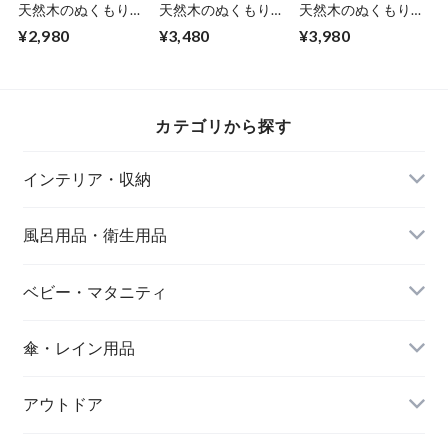
天然木のぬくもりを
天然木のぬくもりを
天然木のぬくもりを
感じる まげわっぱ
感じる まげわっぱ
感じる まげわっぱ
¥2,980
¥3,480
¥3,980
弁当箱 小判型
弁当箱 スリム型
弁当箱 大判型
500ml 16×10×高さ
500ml 19×8×高さ
1100ml 21×15×高さ
5.5cm 仕切付 お手
5cm 仕切付 お手頃
5.5cm 仕切付 お手
頃にわっぱを楽しみ
にわっぱを楽しみた
頃にわっぱを楽しみ
たい方に 冷めても
い方に 冷めても美
たい方に 冷めても
カテゴリから探す
美味しい 内側無塗
味しい 内側無塗装
美味しい 内側無塗
装 外側ウレタン塗
外側ウレタン塗装
装 外側ウレタン塗
装 エンヴェールヘ
エンヴェールヘルッ
装 エンヴェールヘ
インテリア・収納
ルック(R)
ク(R)
ルック(R)
風呂用品・衛生用品
ベビー・マタニティ
傘・レイン用品
アウトドア