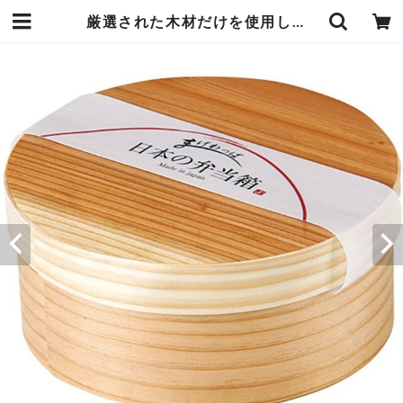
厳選された木材だけを使用し安心で上質な 日本製 まげわっぱ 丸型 630ml 直径14.5×高さ6.2cm 仕切なし 手に持ったときの木ならではのやさしいぬくもりがランチタイムを癒しのひとときに エンヴェールヘルック(R) | エンジュール