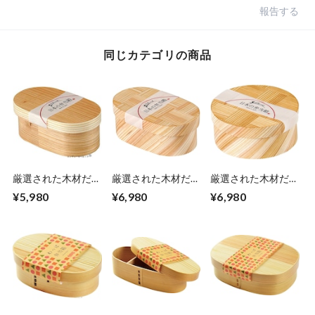
報告する
同じカテゴリの商品
厳選された木材だけ
厳選された木材だけ
厳選された木材だけ
を使用し安心で上質
を使用し安心で上質
を使用し安心で上質
¥5,980
¥6,980
¥6,980
な 日本製 まげわっ
な 日本製 まげわっ
な 日本製 まげわっ
ぱ 小判型 500ml
ぱ 網代 小判型
ぱ 網代 丸型 600ml
16×10×高さ6.2cm
490ml 16.3×10×高
直径14.5×高さ6cm
仕切なし 手に持っ
さ6cm 仕切なし 手
仕切なし 手に持っ
たときの木ならでは
に持ったときの木な
たときの木ならでは
のやさしいぬくもり
らではのやさしいぬ
のやさしいぬくもり
がランチタイムを癒
くもりがランチタイ
がランチタイムを癒
しのひとときに エ
ムを癒しのひととき
しのひとときに エ
ンヴェールヘルック
に エンヴェールヘ
ンヴェールヘルック
(R)
ルック(R)
(R)