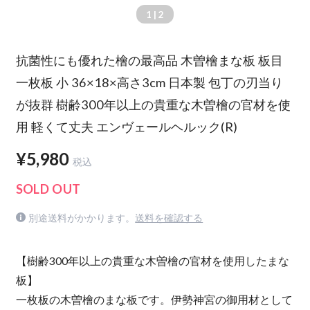
1
| 2
抗菌性にも優れた檜の最高品 木曽檜まな板 板目
一枚板 小 36×18×高さ3cm 日本製 包丁の刃当り
が抜群 樹齢300年以上の貴重な木曽檜の官材を使
用 軽くて丈夫 エンヴェールヘルック(R)
¥5,980
税込
SOLD OUT
別途送料がかかります。
送料を確認する
【樹齢300年以上の貴重な木曽檜の官材を使用したまな
板】
一枚板の木曽檜のまな板です。伊勢神宮の御用材として