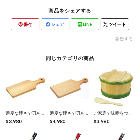
商品をシェアする
保存
シェア
LINE
ツイート
報告する
同じカテゴリの商品
適度な硬さで刃あた
適度な硬さで刃あた
ご家庭で味噌をつく
りが良い 桜のミニ
りが良い 桜のミニ
る時に便利な 手作
¥3,980
¥4,980
¥3,980
カッティングボード
カッティングボード
り味噌用 熟成桶 約
小 10.6×28.2×高さ
大 15×33×高さ
1.5kg用 日本製 外
1.5cm 日本製 貴重
1.5cm 日本製 貴重
寸：直径20×高さ
な国産桜材 扱いや
な国産桜材 扱いや
12.5cm 内寸：直径