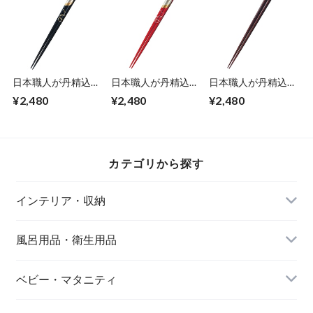
すく 耐久性よい そ
すく 耐久性よい そ
17×高さ9.5cm しゃ
のままテーブルに出
のままテーブルに出
もじ：16cm さわら
してもお洒落 エン
してもお洒落 エン
ひのき エンヴェー
ヴェールヘルック
ヴェールヘルック
ルヘルック(R)
(R)
(R)
日本職人が丹精込め
日本職人が丹精込め
日本職人が丹精込め
て造る伝統の高級箸
て造る伝統の高級箸
て造る伝統の高級箸
¥2,480
¥2,480
¥2,480
22.5cm 黒 天然木 漆
21.5cm 赤 天然木 漆
23cm 黒 先角 天然
塗装 輪島塗ならで
塗装 輪島塗ならで
木 漆塗装 手書き蒔
はの塗り肌の逸品
はの塗り肌の逸品
絵をほどこした伝統
金蒔絵を施したモダ
金蒔絵を施したモダ
の会津蒔絵 猫の絵
ンなデザイン 一双
ンなデザイン 一双
は一膳一膳職人の手
カテゴリから探す
宵待月 若狭の箸職
宵待月 若狭の箸職
書き作業でつけられ
人が織りなす逸品
人が織りなす逸品
ています 一双 おや
エンヴェールヘルッ
エンヴェールヘルッ
すみ猫 若狭の箸職
インテリア・収納
ク
ク
人が織りなす逸品
エンヴェールヘルッ
ク
風呂用品・衛生用品
ベビー・マタニティ