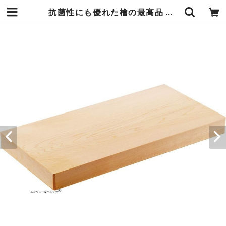
抗菌性にも優れた檜の最高品 木曽檜まな板 板目一枚板 小 36×18×高さ3cm 日本製 包丁の刃当りが抜群 樹齢300年以上の貴重な木曽檜の官材を使用 軽くて丈夫 エンヴェールヘルック(R) | エンジュール