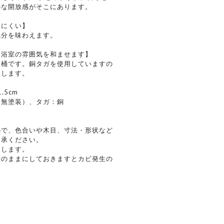
かな開放感がそこにあります。
めにくい】
気分を味わえます。
、浴室の雰囲気を和ませます】
湯桶です。銅タガを使用していますの
ちします。
.5cm
（無塗装）、タガ：銅
ので、色合いや木目、寸法・形状など
了承ください。
たします。
態のままにしておきますとカビ発生の