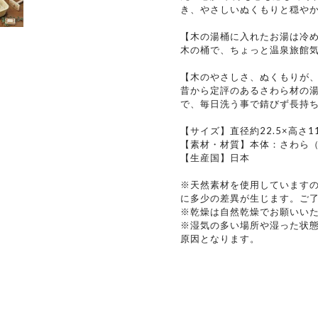
き、やさしいぬくもりと穏や
【木の湯桶に入れたお湯は冷
木の桶で、ちょっと温泉旅館
【木のやさしさ、ぬくもりが
昔から定評のあるさわら材の
で、毎日洗う事で錆びず長持
【サイズ】直径約22.5×高さ11
【素材・材質】本体：さわら
【生産国】日本
※天然素材を使用しています
に多少の差異が生じます。ご
※乾燥は自然乾燥でお願いい
※湿気の多い場所や湿った状
原因となります。