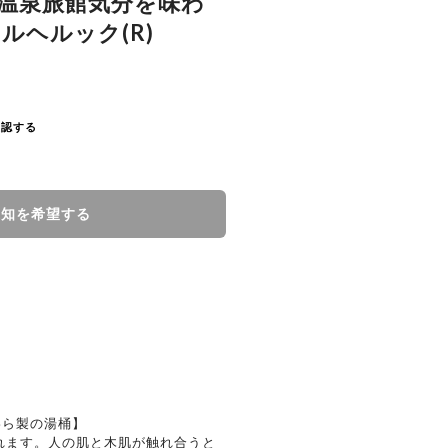
温泉旅館気分を味わ
ルヘルック(R)
確認する
通知を希望する
わら製の湯桶】
れます。人の肌と木肌が触れ合うと