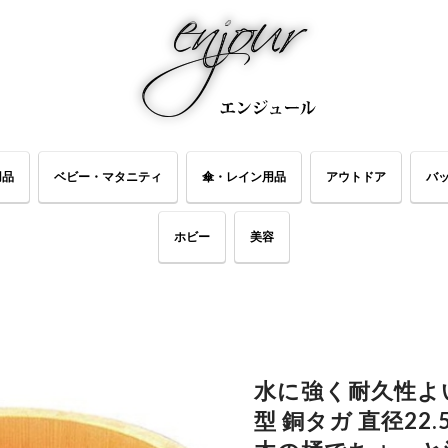
用品
ベビー・マタニティ
傘・レイン用品
アウトドア
バ
ホビー
美容
水に強く耐久性よい
型 銅タガ 直径22.