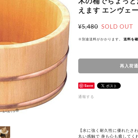
木の桶でちょっと
えます エンヴェー
¥5,480
SOLD OUT
※別途送料がかかります。
送料を
再入荷
Save
通報する
【水に強く耐久性に優れたさ
丸い感触で 身も心も癒してく