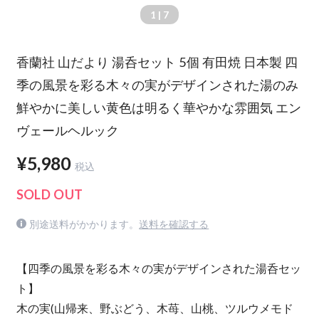
1
| 7
香蘭社 山だより 湯呑セット 5個 有田焼 日本製 四
季の風景を彩る木々の実がデザインされた湯のみ
鮮やかに美しい黄色は明るく華やかな雰囲気 エン
ヴェールヘルック
¥5,980
税込
SOLD OUT
別途送料がかかります。
送料を確認する
【四季の風景を彩る木々の実がデザインされた湯呑セッ
ト】
木の実(山帰来、野ぶどう、木苺、山桃、ツルウメモド