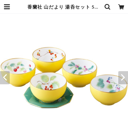
香蘭社 山だより 湯呑セット 5個 有田焼 日本製 四季の風景を彩る木々の実がデザインされた湯のみ 鮮やかに美しい黄色は明るく華やかな雰囲気 エンヴェールヘルック | エンジュール