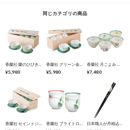
同じカテゴリの商品
香蘭社 蘭のひびき
香蘭社 グリーン金
香蘭社 月ごよみ 湯
湯呑セット 5個 有田
蘭 湯呑セット 5個
呑セット 5個 有田焼
¥5,980
¥5,980
¥7,480
焼 日本製 内側に描
有田焼 日本製 白磁
日本製 お正月 ひな
かれた気高く美しい
に金彩とグリーンの
祭り 節句 七夕 月見
蘭の花 爽やかなフ
蘭の花が上品 渕と
日本の心を伝える5
レッシュグリーンの
高台には金と赤のラ
絵柄の湯のみ ご家
明るい色合い エン
インが引かれていま
庭用にはもちろん
ヴェールヘルック
す エンヴェールヘ
贈り物にも喜んで頂
ルック
ける可愛い エンヴ
ェールヘルック
香蘭社 セイントジ
香蘭社 ブライトロ
日本職人が丹精込め
ョーン 湯呑セット 5
ーズ ペア湯のみ
て造る伝統の高級箸