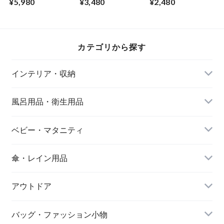
¥5,980
¥3,480
¥2,480
個 有田焼 日本製 内
240ml 有田焼 日本
22.5cm 黒 天然木 漆
側に描かれた気高く
製 華やかな一輪の
塗装 輪島塗ならで
美しい蘭の花と 外
薔薇のデザイン ピ
はの塗り肌の逸品
側はグリーンの落ち
ンクとグリーンが美
金蒔絵を施したモダ
着いた色合いが上品
しく上質な白磁に映
ンなデザイン 一双
カテゴリから探す
エンヴェールヘルッ
える プレゼントに
宵待月 若狭の箸職
ク
も最適 エンヴェー
人が織りなす逸品
ルヘルック
エンヴェールヘルッ
インテリア・収納
ク
風呂用品・衛生用品
ベビー・マタニティ
傘・レイン用品
アウトドア
バッグ・ファッション小物