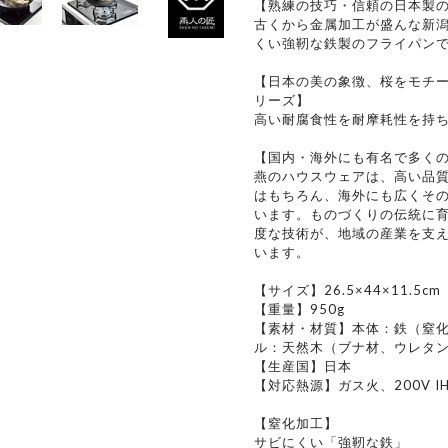
【熟練の技巧・信頼の日本製
古くから金属加工が盛んな新
くい強靭な鉄製のフライパン
【日本の美の象徴、桜をモチ
リーズ】
高い耐腐食性を耐摩耗性を持
【国内・海外にも有名で多く
燕のハウスウェアは、高い品
はもちろん、海外にも広くそ
います。ものづくりの伝統に
度な技術が、地域の産業を支
います。
【サイズ】26.5×44×11.5c
【重量】950g
【素材・材質】本体：鉄（窒化処
ル：天然木（ブナ材、ウレタ
【生産国】日本
【対応熱源】ガス火、200V 
【窒化加工】
サビにくい「強靭な鉄」