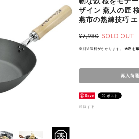
靭な鉄 桜をモチ
ザイン 燕人の匠 
燕市の熟練技巧 
¥7,980
SOLD OUT
※別途送料がかかります。
送料を
再入荷
Save
通報する