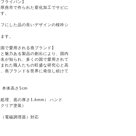
のフライパン】
潟県燕市で作られた窒化加工でサビに
です。
ーフにした品の良いデザインの桜吟シ
ちます。
の国で愛用される燕ブランド】
質と魅力ある製品の創出により、国内
の名が知られ、多くの国で愛用されて
育まれた職人たちの旺盛な研究心と高
え、燕ブランドを世界に発信し続けて
m 本体高さ5cm
理、底の厚さ1.6mm） ハンド
ンクリア塗装）
IH（電磁調理器）対応