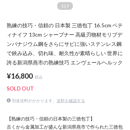
1
| 7
熟練の技巧・信頼の 日本製 三徳包丁 16.5cm ペテ
ィナイフ 13cm シャープナー 高級刃物材モリブデ
ンバナジウム鋼をさらにサビに強いステンレス鋼
で鋏み込み、切れ味、耐久性が素晴らしい 世界に
誇る新潟県燕市の熟練技巧 エンヴェールヘルック
¥16,800
税込
SOLD OUT
別途送料がかかります。
送料を確認する
【熟練の技巧・信頼の日本製の三徳包丁】
古くから金属加工が盛んな新潟県燕市で作られた三徳包