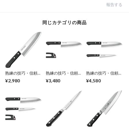
報告する
同じカテゴリの商品
熟練の技巧・信頼の
熟練の技巧・信頼の
熟練の技巧・信頼の
日本製 三徳包丁 刃
日本製 三徳包丁
日本製 三徳包丁
¥2,980
¥3,480
¥4,580
渡り16.5cm ステン
16.5cm ミニ砥ぎ器
16.5cm ペティナイ
レス刃物鋼 家庭用
燕熟の技 世界に誇
フ 13.5cm 燕熟の技
燕熟の技 世界に誇
る新潟県燕市の熟練
世界に誇る新潟県燕
る新潟県燕市の熟練
技巧 エンヴェール
市の熟練技巧 エン
技巧 エンヴェール
ヘルック
ヴェールヘルック
ヘルック