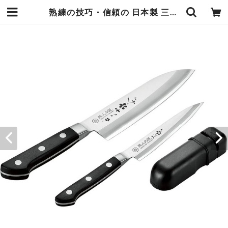
熟練の技巧・信頼の 日本製 三徳包丁 16.5cm ペティナイフ 13cm シャープナー 高級刃物材モリブデンバナジウム鋼をさらにサビに強いステンレス鋼で鋏み込み、切れ味、耐久性が素晴らしい 世界に誇る新潟県燕市の熟練技巧 エンヴェールヘルック | エンジュール