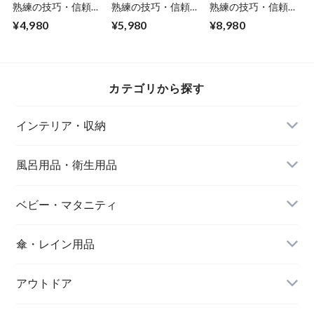
熟練の技巧・信頼の
熟練の技巧・信頼の
熟練の技巧・信頼の
日本製 三徳包丁
日本製 ペティナイ
日本製 三徳包丁
¥4,980
¥5,980
¥8,980
16.5cm ペティナイ
フ 13cm 高級刃物材
16.5cm 高級刃物材
フ 13.5cm ミニ砥ぎ
モリブデンバナジウ
モリブデンバナジウ
器 燕熟の技 世界に
ム鋼をさらにサビに
ム鋼をさらにサビに
誇る新潟県燕市の熟
強いステンレス鋼で
強いステンレス鋼で
練技巧 エンヴェー
鋏み込み、切れ味、
鋏み込み、切れ味、
カテゴリから探す
ルヘルック
耐久性が素晴らしい
耐久性が素晴らしい
世界に誇る新潟県燕
世界に誇る新潟県燕
市の熟練技巧 エン
市の熟練技巧 エン
インテリア・収納
ヴェールヘルック
ヴェールヘルック
風呂用品・衛生用品
ベビー・マタニティ
傘・レイン用品
アウトドア