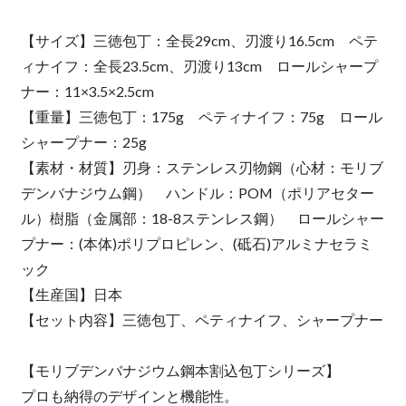
【サイズ】三徳包丁：全長29cm、刃渡り16.5cm ペテ
ィナイフ：全長23.5cm、刃渡り13cm ロールシャープ
ナー：11×3.5×2.5cm
【重量】三徳包丁：175g ペティナイフ：75g ロール
シャープナー：25g
【素材・材質】刃身：ステンレス刃物鋼（心材：モリブ
デンバナジウム鋼） ハンドル：POM（ポリアセター
ル）樹脂（金属部：18-8ステンレス鋼） ロールシャー
プナー：(本体)ポリプロピレン、(砥石)アルミナセラミ
ック
【生産国】日本
【セット内容】三徳包丁、ペティナイフ、シャープナー
【モリブデンバナジウム鋼本割込包丁シリーズ】
プロも納得のデザインと機能性。