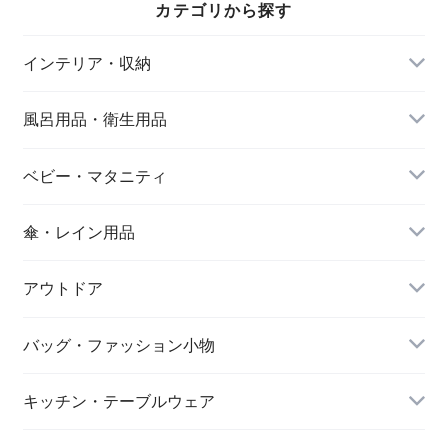
カテゴリから探す
ブジェ 置物 エンプ
ゼント オブジェ 置
ゼント オブジェ 置
レットベール
物 エンプレットベ
物 エンプレットベ
ール
ール
インテリア・収納
風呂用品・衛生用品
ベビー・マタニティ
傘・レイン用品
アウトドア
バッグ・ファッション小物
キッチン・テーブルウェア