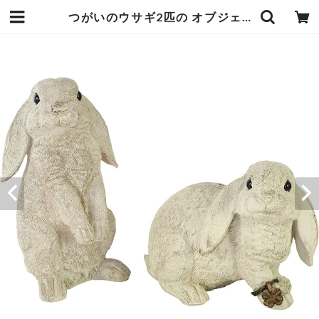
つがいのウサギ2匹の オブジェ 置物 1体約12×12×高さ22cm シックなカラーと繊細なつくり アンティーク感が可愛いクローバーチャーム付き エンヴェールヘルック(R) | エンジュール