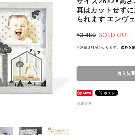
サイズ28×2×高さ
真はカットせずに
られます エンヴェ
¥3,480
SOLD OUT
※別途送料がかかります。
送料を
再入荷
Save
通報する