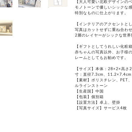
【大人可愛い北欧デザインの
モノトーンで優しいシックな
特別なものに仕上がります。
【インテリアのアクセントと
写真はカットせずに重ね合わせ
2層のレイヤーがシックな世界
【ギフトとしてうれしい化粧
赤ちゃんの写真以外、お子様
レームとしてもお勧めです。
【サイズ】本体：28×2×高さ24
寸：直径7.3cm、11.2×7.4cm、
【素材】ポリスチレン、PET
ルラインストーン
【生産国】中国
【包装】個別箱
【設置方法】卓上、壁掛
【写真サイズ】サービス4枚