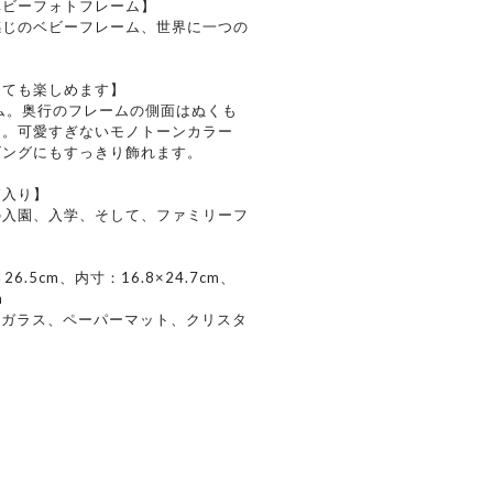
ベビーフォトフレーム】
感じのベビーフレーム、世界に一つの
しても楽しめます】
ム。奥行のフレームの側面はぬくも
ト。可愛すぎないモノトーンカラー
ビングにもすっきり飾れます。
箱入り】
の入園、入学、そして、ファミリーフ
6.5cm、内寸：16.8×24.7cm、
m
、ガラス、ペーパーマット、クリスタ