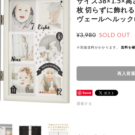
サイズ38×1.5×高
枚 切らずに飾れる
ヴェールヘルック(
¥3,980
SOLD OUT
※別途送料がかかります。
送料を
再入荷
Save
通報する