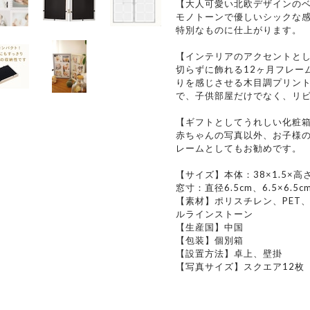
【大人可愛い北欧デザインの
モノトーンで優しいシックな
特別なものに仕上がります。
【インテリアのアクセントと
切らずに飾れる12ヶ月フレー
りを感じさせる木目調プリン
で、子供部屋だけでなく、リ
【ギフトとしてうれしい化粧
赤ちゃんの写真以外、お子様
レームとしてもお勧めです。
【サイズ】本体：38×1.5×高さ2
窓寸：直径6.5cm、6.5×6.5c
【素材】ポリスチレン、PET
ルラインストーン
【生産国】中国
【包装】個別箱
【設置方法】卓上、壁掛
【写真サイズ】スクエア12枚