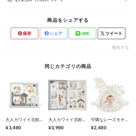
商品をシェアする
保存
シェア
LINE
ツイート
報告する
同じカテゴリの商品
大人カワイイ北欧デ
大人カワイイ北欧デ
可憐なレースモチー
ザインの ベビー フ
ザインの ベビー フ
フが上品な ベビー
¥3,480
¥3,980
¥2,480
ォトフレーム 卓上
ォトフレーム 卓上
フォトフレーム 卓
壁掛 モノトーン 本
壁掛 モノトーン 本
上 パールホワイト