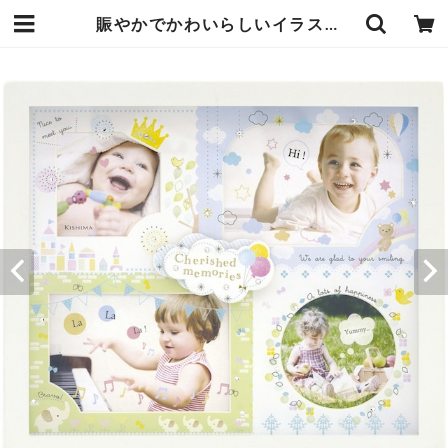
賑やかでかわいらしいイラストを散りばめた多窓 ベビー フォトフレーム 卓上 壁掛 ブルー 本体サイズ28×2×高さ24cm サービス4枚 イラストやラインストーンやガラスに施されたプリントが写真を彩ります エンヴェールヘルック(R) | エンジュール