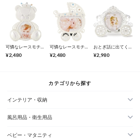
体サイズ28×2×高さ
体サイズ38×1.5×高
ホース ウマ 本体サ
24cm サービス4枚
さ26.5cm スクエア
イズ14×1×高さ
写真はカットせずに
12枚 切らずに飾れ
13cm 定形外1枚 赤
重ね合わせて4枚入
る12ヶ月フレーム
ちゃんの写真をより
れられます エンヴ
エンヴェールヘルッ
ハッピーな雰囲気に
ェールヘルック(R)
ク(R)
彩る エンヴェール
ヘルック(R)
可憐なレースモチー
可憐なレースモチー
おとぎ話に出てくる
フが上品な ベビー
フが上品な ベビー
馬車をイメージした
¥2,480
¥2,480
¥2,980
フォトフレーム 卓
フォトフレーム 卓
ベビー フォトフレ
上 パールホワイト
上 パールホワイト
ーム ウェディング
ベア クマ 本体サイ
キャリッジ 乳母車
フレーム 卓上 きら
ズ12×1×高さ
本体サイズ11×1×高
めくシルバーがまる
14.5cm 定形外1枚
さ13.5cm 定形外1枚
でアクセサリー キ
カテゴリから探す
赤ちゃんの写真をよ
赤ちゃんの写真をよ
ャリッジ 本体サイ
りハッピーな雰囲気
りハッピーな雰囲気
ズ17.5×1×高さ
に彩る エンヴェー
に彩る エンヴェー
14.5cm 定形外1枚
インテリア・収納
ルヘルック(R)
ルヘルック(R)
エンヴェールヘルッ
ク(R)
風呂用品・衛生用品
ベビー・マタニティ