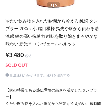
1
| 6
冷たい飲み物を入れた瞬間から冷える 純銅 タン
ブラー 200ml 小 鎚目模様 指先や唇から伝わる清
涼感 銅の高い抗菌力 雑味を取り除きまろやかな
味わい 新光堂 エンヴェールヘルック
¥3,480
税込
SOLD OUT
別途送料がかかります。
送料を確認する
【銅の特長である熱伝導性の高さを活かしたタンブラ
ー】
冷たい飲み物を入れた瞬間から容器が冷え始め、短時間