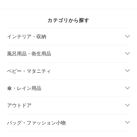
ブルー＆ピンク 化
ぎんはく 白 アイボ
みずはだ 水色 瀬戸
粧箱入 RCR ニンフ
リー 瀬戸焼の土も
焼の土ものの器 ど
ェア LUXION ルクシ
のの器 どんな器に
んな器にも合わせや
オン イタリア最大
も合わせやすく1つ
すく1つあるだけで
カテゴリから探す
級のクリスタルガラ
あるだけでもテーブ
もテーブルが華やか
スメーカーが作る透
ルが華やかでワンラ
でワンランク上の食
明感と輝き イタリ
ンク上の食卓に 日
卓に 日本製 エンヴ
インテリア・収納
ア製 エンヴェール
本製 エンヴェール
ェールヘルック(R)
ヘルック(R)
ヘルック(R)
風呂用品・衛生用品
ベビー・マタニティ
傘・レイン用品
アウトドア
バッグ・ファッション小物