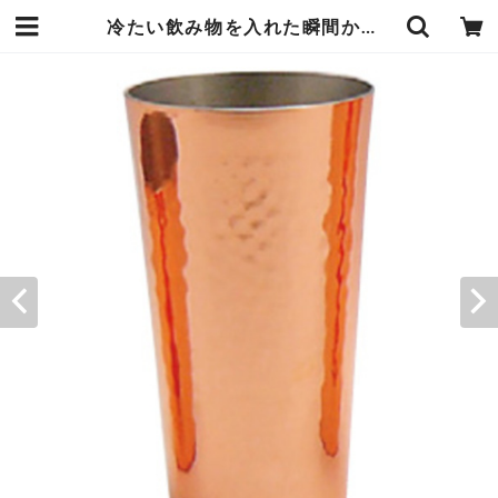
冷たい飲み物を入れた瞬間から冷える 純銅 タンブラー 200ml 小 鎚目模様 指先や唇から伝わる清涼感 銅の高い抗菌力 雑味を取り除きまろやかな味わい 新光堂 エンヴェールヘルック | エンジュール