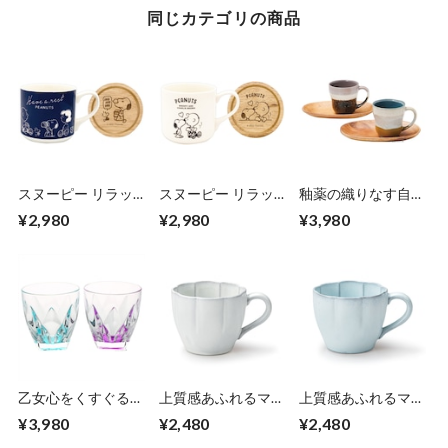
同じカテゴリの商品
スヌーピー リラッ
スヌーピー リラッ
釉薬の織りなす自然
クスタイムに素敵
クスタイムに素敵
の美しさの マグカ
¥2,980
¥2,980
¥3,980
マグカップとコース
マグカップとコース
ップ トレーのペア
ターのセット 370ml
ターのセット 370ml
セット マグ350ml
マグタイム ネイビ
ハートチュッ ホワ
トレー22.6×15.4×高
ー 癒されるデザイ
イト ラブリーなデ
さ2.6cm 美濃焼 グ
ン ギフトとして贈
ザイン ギフトとし
レイズワークス 世
れる素敵なボックス
て贈れる素敵なボッ
界に一つだけの個性
入り 木製コースタ
クス入り 木製コー
日本製 エンヴェー
ーはふたとしても使
スターはふたとして
ルヘルック(R)
えてカワイイ 日本
も使えてカワイイ
製 エンヴェールヘ
日本製 エンヴェー
ルック
ルヘルック
乙女心をくすぐるク
上質感あふれるマッ
上質感あふれるマッ
リスタルの煌めきの
トな質感の花形の
トな質感の花形の
¥3,980
¥2,480
¥2,480
ペアグラス 300ml
マグマップ 360ml
マグマップ 360ml