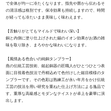
で全体が均一に冷たくなります。指先や唇から伝わるそ
の清涼感は格別です。保冷効果も持続しますので、時間
が経っても冷たいまま美味しく味わえます。
【舌触りがとてもマイルドで味わい深い】
銅と内側に塗り仕上げされた錫のイオン効果がお酒の雑
味を取り除き、まろやかな味わいになります。
【風情ある色合いの純銅タンブラー】
燕の伝統工芸技術、鎚起銅器の匠職人がひとつひとつ表
面に目視着色技法で丹精込めて色付けした鎚目模様のタ
ンブラーです。その色彩は熟練工が永い年月をかけ伝統
工芸の技法を用い研究を重ねた仕上げ方法による逸品で
す。重厚な高級感とモダンなテイストが卓上を豪華に演
出します。