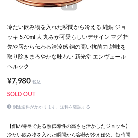
1
| 4
冷たい飲み物を入れた瞬間から冷える 純銅 ジョ
ッキ 570ml 大 丸みが可愛らしいデザイン マグ 指
先や唇から伝わる清涼感 銅の高い抗菌力 雑味を
取り除きまろやかな味わい 新光堂 エンヴェール
ヘルック
¥7,980
税込
SOLD OUT
別途送料がかかります。
送料を確認する
【銅の特長である熱伝導性の高さを活かしたジョッキ】
冷たい飲み物を入れた瞬間から容器が冷え始め、短時間