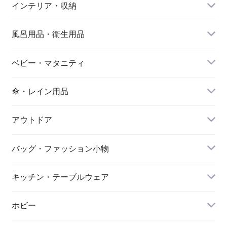
インテリア・収納
ア製 エンヴェール
本製 エンヴェール
ェールヘルック(R)
ヘルック(R)
ヘルック(R)
風呂用品・衛生用品
ベビー・マタニティ
傘・レイン用品
アウトドア
バッグ・ファッション小物
キッチン・テーブルウェア
ホビー