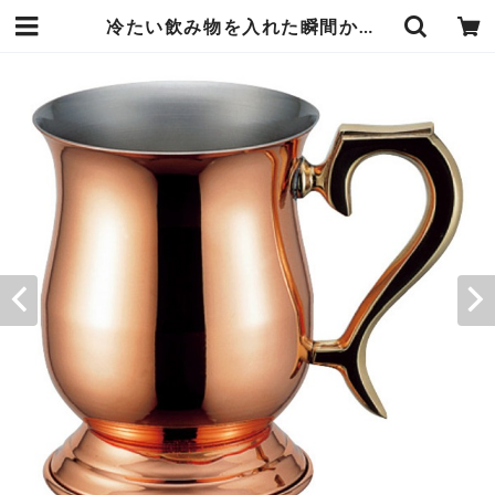
冷たい飲み物を入れた瞬間から冷える 純銅 ジョッキ 570ml 大 丸みが可愛らしいデザイン マグ 指先や唇から伝わる清涼感 銅の高い抗菌力 雑味を取り除きまろやかな味わい 新光堂 エンヴェールヘルック | エンジュール