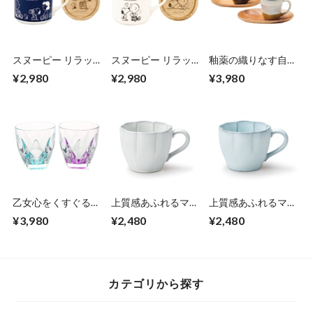
スヌーピー リラッ
スヌーピー リラッ
釉薬の織りなす自然
クスタイムに素敵
クスタイムに素敵
の美しさの マグカ
¥2,980
¥2,980
¥3,980
マグカップとコース
マグカップとコース
ップ トレーのペア
ターのセット 370ml
ターのセット 370ml
セット マグ350ml
マグタイム ネイビ
ハートチュッ ホワ
トレー22.6×15.4×高
ー 癒されるデザイ
イト ラブリーなデ
さ2.6cm 美濃焼 グ
ン ギフトとして贈
ザイン ギフトとし
レイズワークス 世
れる素敵なボックス
て贈れる素敵なボッ
界に一つだけの個性
入り 木製コースタ
クス入り 木製コー
日本製 エンヴェー
ーはふたとしても使
スターはふたとして
ルヘルック(R)
えてカワイイ 日本
も使えてカワイイ
製 エンヴェールヘ
日本製 エンヴェー
ルック
ルヘルック
乙女心をくすぐるク
上質感あふれるマッ
上質感あふれるマッ
リスタルの煌めきの
トな質感の花形の
トな質感の花形の
¥3,980
¥2,480
¥2,480
ペアグラス 300ml
マグマップ 360ml
マグマップ 360ml
ブルー＆ピンク 化
ぎんはく 白 アイボ
みずはだ 水色 瀬戸
粧箱入 RCR ニンフ
リー 瀬戸焼の土も
焼の土ものの器 ど
ェア LUXION ルクシ
のの器 どんな器に
んな器にも合わせや
オン イタリア最大
も合わせやすく1つ
すく1つあるだけで
カテゴリから探す
級のクリスタルガラ
あるだけでもテーブ
もテーブルが華やか
スメーカーが作る透
ルが華やかでワンラ
でワンランク上の食
明感と輝き イタリ
ンク上の食卓に 日
卓に 日本製 エンヴ