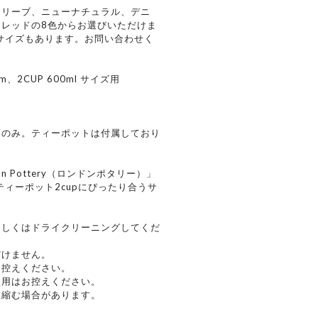
オリーブ、ニューナチュラル、デニ
レッドの8色からお選びいただけま
なサイズもあります。お問い合わせく
、2CUP 600ml サイズ用
ーのみ。ティーポットは付属しており
n Pottery（ロンドンポタリー）」
on」のティーポット2cupにぴったり合うサ
もしくはドライクリーニングしてくだ
だけません。
お控えください。
使用はお控えください。
り縮む場合があります。