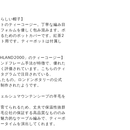
いらしい帽子】
ントのティーコージー。丁寧な編み目
たフォルムを優しく包み混みます。ポ
るためのポットカバーです。紅茶2
ポット用です。ティーポットは付属し
HLAND2000」のティーコージー】
ハンドフレーム手法が特徴で、優れた
高く評価されています。こちらのティ
スタグラムで注目されている、
スしたもの。ロンドンポタリ—の公式
に制作されたようです。
ウェルシュマウンテンシープの羊毛を
で育てられるため、丈夫で保温性抜群
羊毛公社の保証する高品質なもののみ
が魅力的なケーブル編みで、ティーポ
ィータイムを演出してくれます。