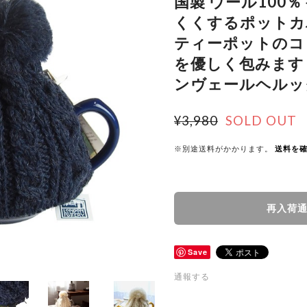
国製 ウール100
くくするポットカ
ティーポットのコ
を優しく包みます H
ンヴェールヘルッ
¥3,980
SOLD OUT
※別途送料がかかります。
送料を
再入荷
Save
通報する