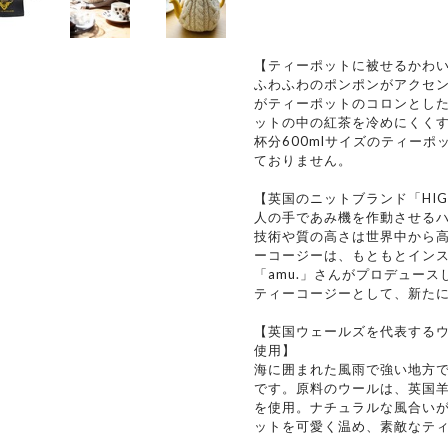
【ティーポットに被せるかわ
ふわふわのポンポンがアクセ
がティーポットのコロンとし
ットの中の紅茶を冷めにくくす
杯分600mlサイズのティー
ておりません。
【英国のニットブランド「HIG
人の手であみ機を作動させる
技術や質の高さは世界中から
ーコージーは、もともとイン
「amu.」さんがプロデュー
ティーコージーとして、新た
【英国ウェールズを代表する
使用】
海に囲まれた風雨で強い地方
です。原料のウールは、英国
を使用。ナチュラルな風合い
ットを可愛く温め、素敵なテ