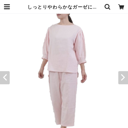
しっとりやわらかなガーゼに保湿加工を贅沢にプラスした ルームウェア ギャザー袖 ピンク Mサイズ 綿100％ 3つの天然由来成分 シアバター オリーブオイル シルクアミノ酸 を配合 まるで保湿クリームのようにお肌をやさしく包み込む エンプレットベール | エンジュール