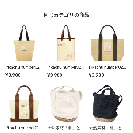
同じカテゴリの商品
Pikachu number025
Pikachu number025
Pikachu number025
トートバッグ 幅23×
トートバッグ 幅25×
収納上手 ミニトー
¥3,980
¥3,980
¥3,980
マチ11×高さ34cm
マチ11×高さ32cm
トバッグ 幅30×マチ
ステップ キルティ
ツートン 切り替え
16×高さ20cm ステ
ング生地 ピカチュ
デザイン ピカチュ
ップ キルティング
ウがプリントされた
ウの刺繍ロゴが大人
生地 ピカチュウが
ネームでトレンド感
カワイイ 丈夫でし
プリントされたネー
UP 丈夫でしっかり
っかり A4サイズに
ムでトレンド感UP
A4サイズにも対応
も対応のたっぷり収
丈夫でしっかり 仕
のたっぷり収納 マ
納 マチあり 肩かけ
切りで3部屋に分か
チあり 肩かけらく
らくらく エンプレ
れていて収納しやす
らく エンプレット
ットベール
い エンプレットベ
ベール
ール
Pikachu number025
天然素材「柳」とキ
天然素材「柳」とキ
収納上手 ミニトー
ャンバス生地 2WAY
ャンバス生地 2WAY