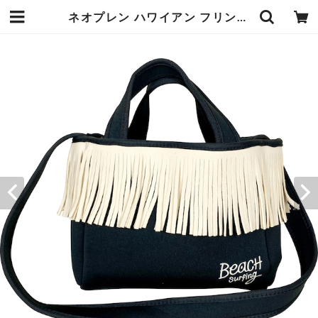
ネオプレン ハワイアン フリンジバッグ 幅25×高さ20×マチ9cm ブラック 取り外し可能なショルダーストラップ付き 2WAY 柔らかく軽量な素材 お出かけ ランチバッグ お散歩にぴったり エンプレットベール | エンジュール