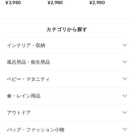
¥3,980
¥2,980
¥2,980
トバッグ 幅30×マチ
ショルダーバッグ
ショルダーバッグ
16×高さ20cm ツー
ホワイト Sサイズ
ブラック Sサイズ
トン 切り替えデザ
24×17×高さ27cm
24×17×高さ27cm
イン ピカチュウの
実用的で使いやすい
実用的で使いやすい
刺繍ロゴが大人カワ
ナチュラルなデザイ
ナチュラルなデザイ
カテゴリから探す
イイ 丈夫でしっか
ン 軽量で使いやす
ン 軽量で使いやす
り 仕切りで3部屋に
い トートバッグと
い トートバッグと
分かれていて収納し
しても エンプレッ
しても エンプレッ
インテリア・収納
やすい エンプレッ
トベール(R)
トベール(R)
トベール
風呂用品・衛生用品
ベビー・マタニティ
傘・レイン用品
アウトドア
バッグ・ファッション小物